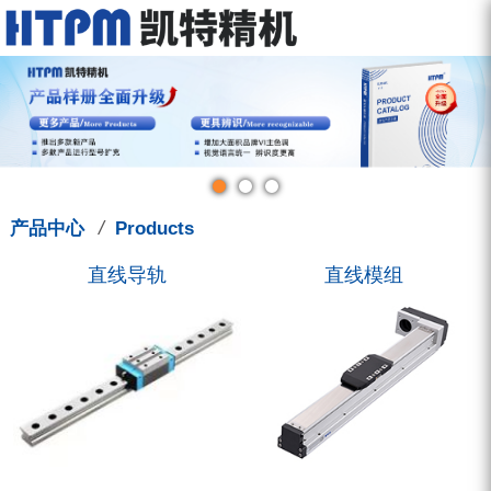
走进凯特
产品中心
服务中心
新闻中心
联系我们
关于我们
直线导轨
型录下载
新闻动态
联系方式
品牌故事
直线模组
图型下载
展会讯息
招聘信息
钳制器/阻尼器
人才管理
技术支援
凯特学堂
3D选型库
滚珠丝杠
营销活动
/
产品中心
Products
圆弧导轨
直线导轨
直线模组
微型导轨