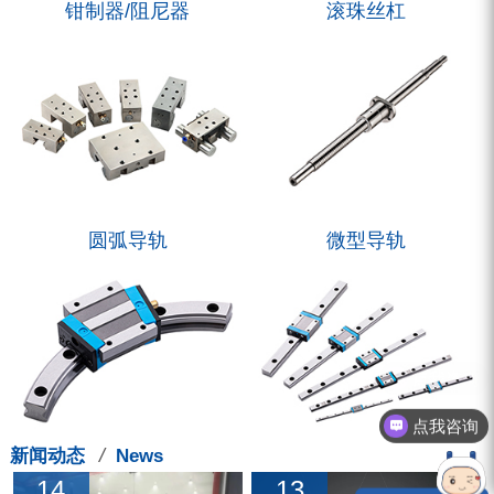
钳制器/阻尼器
滚珠丝杠
圆弧导轨
微型导轨
点我咨询
/
新闻动态
News
14
13