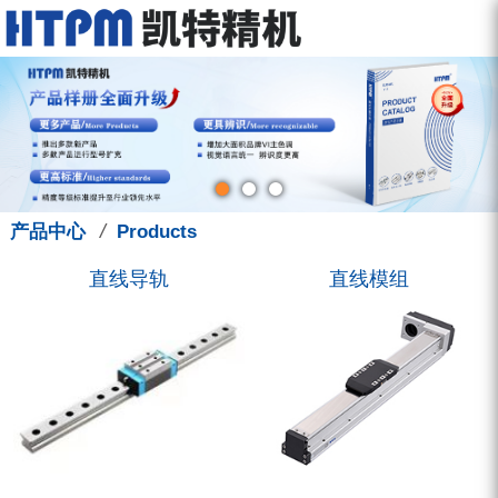
走进凯特
产品中心
服务中心
新闻中心
联系我们
关于我们
直线导轨
型录下载
新闻动态
联系方式
品牌故事
直线模组
图型下载
展会讯息
招聘信息
钳制器/阻尼器
人才管理
技术支援
凯特学堂
3D选型库
滚珠丝杠
营销活动
/
产品中心
Products
圆弧导轨
直线导轨
直线模组
微型导轨