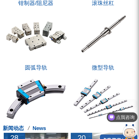
钳制器/阻尼器
滚珠丝杠
圆弧导轨
微型导轨
点我咨询
点我咨询
/
新闻动态
News
28
20