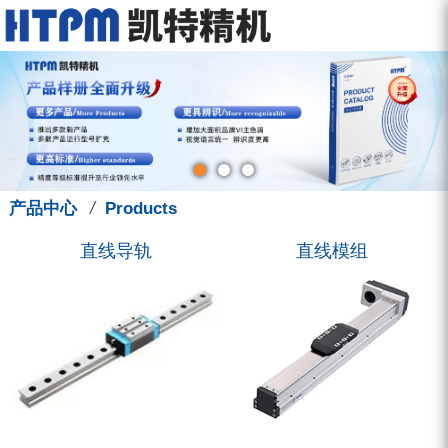
走进凯特
产品中心
服务中心
新闻中心
联系我们
关于我们
直线导轨
型录下载
新闻动态
联系方式
品牌故事
直线模组
图型下载
展会讯息
招聘信息
钳制器/阻尼器
人才管理
技术支援
凯特学堂
3D选型库
滚珠丝杠
营销活动
/
产品中心
Products
圆弧导轨
直线导轨
直线模组
微型导轨