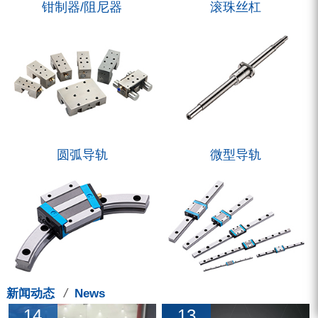
钳制器/阻尼器
滚珠丝杠
圆弧导轨
微型导轨
/
新闻动态
News
14
13