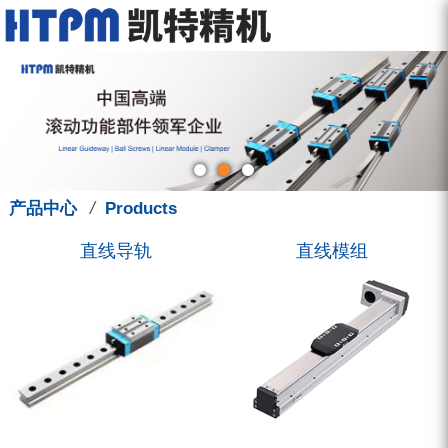
走进凯特
产品中心
服务中心
新闻中心
联系我们
关于我们
直线导轨
型录下载
新闻动态
联系方式
品牌故事
直线模组
图型下载
展会讯息
招聘信息
钳制器/阻尼器
人才管理
技术支援
凯特学堂
3D选型库
滚珠丝杠
营销活动
/
产品中心
Products
圆弧导轨
直线导轨
直线模组
微型导轨