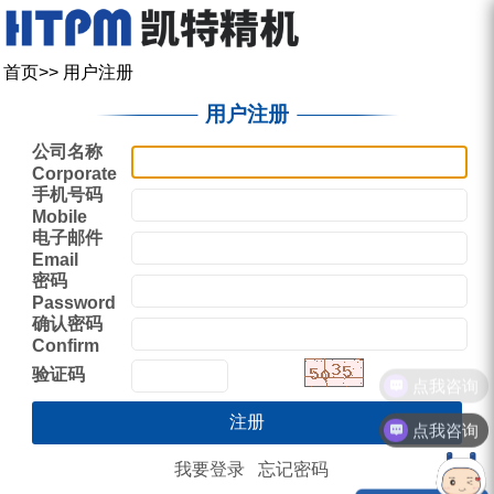
走进凯特
产品中心
服务中心
新闻中心
联系我们
首页
>>
用户注册
关于我们
直线导轨
型录下载
新闻动态
联系方式
用户注册
品牌故事
直线模组
图型下载
展会讯息
招聘信息
公司名称
Corporate
钳制器/阻尼器
人才管理
技术支援
凯特学堂
手机号码
Mobile
3D选型库
滚珠丝杠
营销活动
电子邮件
Email
圆弧导轨
密码
Password
微型导轨
确认密码
Confirm
验证码
点我咨询
点我咨询
我要登录
忘记密码