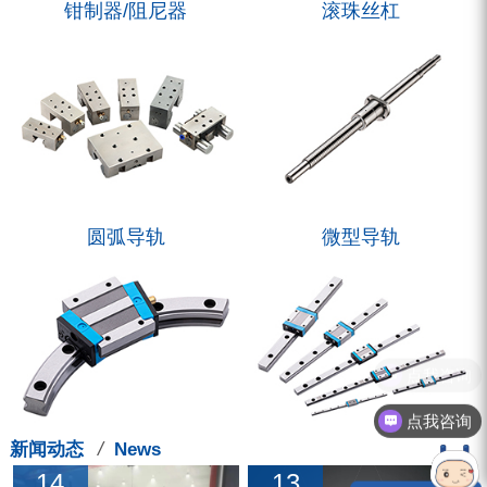
钳制器/阻尼器
滚珠丝杠
圆弧导轨
微型导轨
/
新闻动态
News
14
13