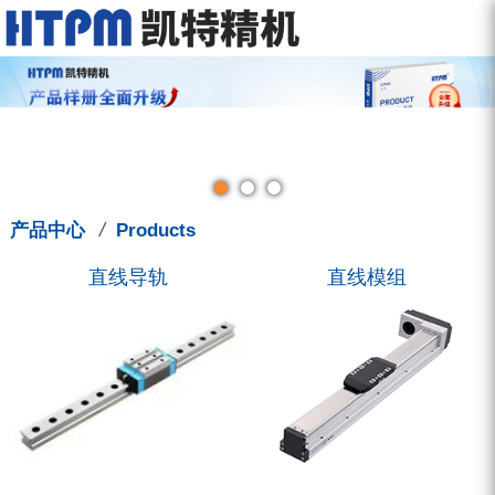
走进凯特
产品中心
服务中心
新闻中心
联系我们
关于我们
直线导轨
型录下载
新闻动态
联系方式
品牌故事
直线模组
图型下载
展会讯息
招聘信息
钳制器/阻尼器
人才管理
技术支援
凯特学堂
3D选型库
滚珠丝杠
营销活动
/
产品中心
Products
圆弧导轨
直线导轨
直线模组
微型导轨