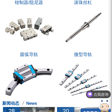
钳制器/阻尼器
滚珠丝杠
圆弧导轨
微型导轨
点我咨询
/
新闻动态
News
28
20