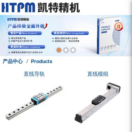
走进凯特
产品中心
服务中心
新闻中心
联系我们
关于我们
直线导轨
型录下载
新闻动态
联系方式
品牌故事
直线模组
图型下载
展会讯息
招聘信息
钳制器/阻尼器
人才管理
技术支援
凯特学堂
3D选型库
滚珠丝杠
营销活动
/
产品中心
Products
圆弧导轨
直线导轨
直线模组
微型导轨