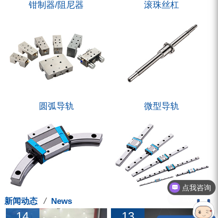
钳制器/阻尼器
滚珠丝杠
圆弧导轨
微型导轨
点我咨询
点我咨询
/
新闻动态
News
14
13