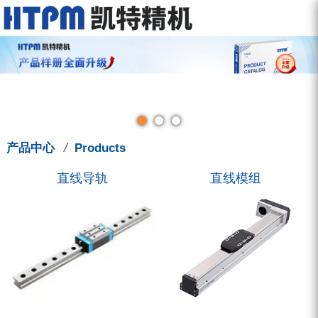
走进凯特
产品中心
服务中心
新闻中心
联系我们
关于我们
直线导轨
型录下载
新闻动态
联系方式
品牌故事
直线模组
图型下载
展会讯息
招聘信息
钳制器/阻尼器
人才管理
技术支援
凯特学堂
3D选型库
滚珠丝杠
营销活动
/
产品中心
Products
圆弧导轨
直线导轨
直线模组
微型导轨