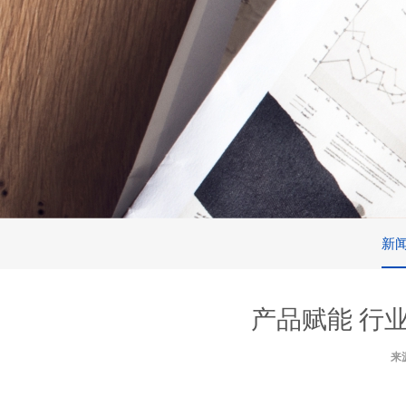
新
产品赋能 行
来