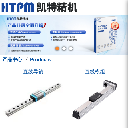
走进凯特
产品中心
服务中心
新闻中心
联系我们
关于我们
直线导轨
型录下载
新闻动态
联系方式
品牌故事
直线模组
图型下载
展会讯息
招聘信息
钳制器/阻尼器
人才管理
技术支援
凯特学堂
3D选型库
滚珠丝杠
营销活动
/
产品中心
Products
圆弧导轨
直线导轨
直线模组
微型导轨