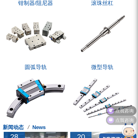
钳制器/阻尼器
滚珠丝杠
圆弧导轨
微型导轨
点我咨询
点我咨询
/
新闻动态
News
28
20