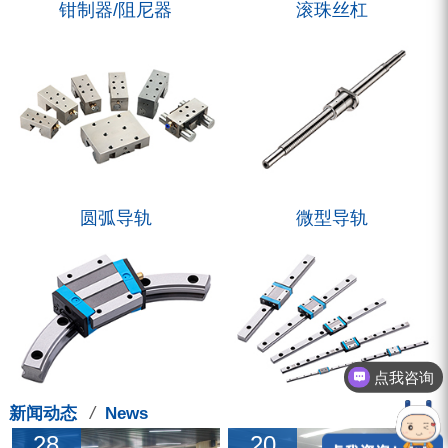
钳制器/阻尼器
滚珠丝杠
圆弧导轨
微型导轨
点我咨询
/
新闻动态
News
28
20