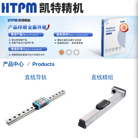
走进凯特
产品中心
服务中心
新闻中心
联系我们
关于我们
直线导轨
型录下载
新闻动态
联系方式
品牌故事
直线模组
图型下载
展会讯息
招聘信息
钳制器/阻尼器
人才管理
技术支援
凯特学堂
3D选型库
滚珠丝杠
营销活动
/
产品中心
Products
圆弧导轨
直线导轨
直线模组
微型导轨